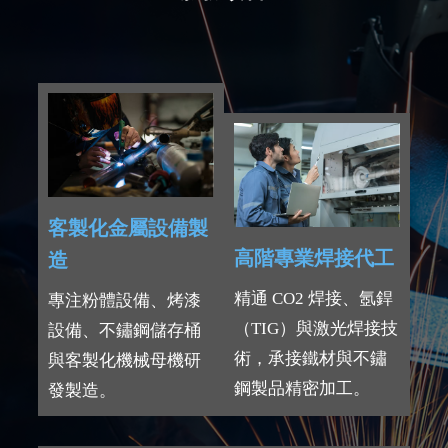
客製化金屬設備製
高階專業焊接代工
造
精通 CO2 焊接、氬銲
專注粉體設備、烤漆
（TIG）與激光焊接技
設備、不鏽鋼儲存桶
術，承接鐵材與不鏽
與客製化機械母機研
鋼製品精密加工。
發製造。