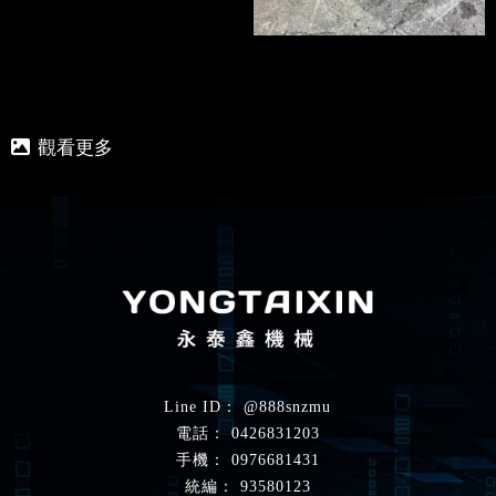
@888snzmu
0426831203
0976681431
93580123