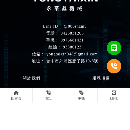
@888snzmu
0426831203
0976681431
93580123
yongtaixin948@gmail.com
台中市外埔區廍子路19-8號
關於我們
服務項目
工程實績
最新消息
回首頁
電話
手機
LINE
常見問題
聯絡我們
粉體設備製造廠
台中粉體設備製造廠
外埔區粉體設備製造廠
金屬焊接廠商
台中金屬焊接廠商