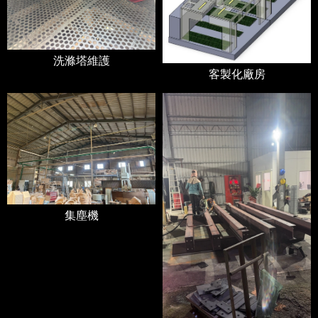
洗滌塔維護
客製化廠房
集塵機